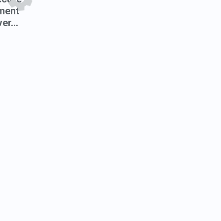
ment
er...